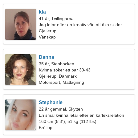
Ida
41 år, Tvillingarna
Jag letar efter en kreativ vän att åka skidor
tillsammans
Gjellerup
Vänskap
Danna
35 år, Stenbocken
Kvinna söker ett par 39-43
Gjellerup, Danmark
Motorsport, Matlagning
Stephanie
22 år gammal, Skytten
En smal kvinna letar efter en kärleksrelation
160 cm (5'3"), 51 kg (112 lbs)
Bröllop