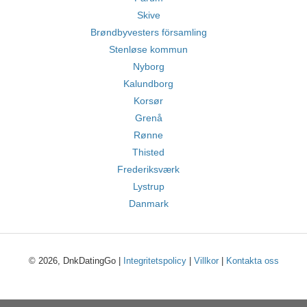
Skive
Brøndbyvesters församling
Stenløse kommun
Nyborg
Kalundborg
Korsør
Grenå
Rønne
Thisted
Frederiksværk
Lystrup
Danmark
© 2026, DnkDatingGo |
Integritetspolicy
|
Villkor
|
Kontakta oss