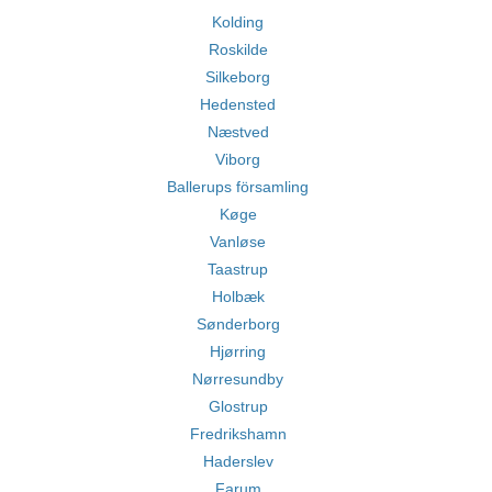
Kolding
Roskilde
Silkeborg
Hedensted
Næstved
Viborg
Ballerups församling
Køge
Vanløse
Taastrup
Holbæk
Sønderborg
Hjørring
Nørresundby
Glostrup
Fredrikshamn
Haderslev
Farum