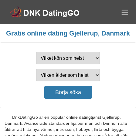
Gratis online dating Gjellerup, Danmark
DnkDatingGo är en populär online datingtjänst Gjellerup,
Danmark. Avancerade standarder hjälper män och kvinnor i alla
åldrar att hitta nya vänner, intressen, hobbyer, flirta och bygga
seriösa relationer. Sajten erbjuder en hög servicenivå för att söka