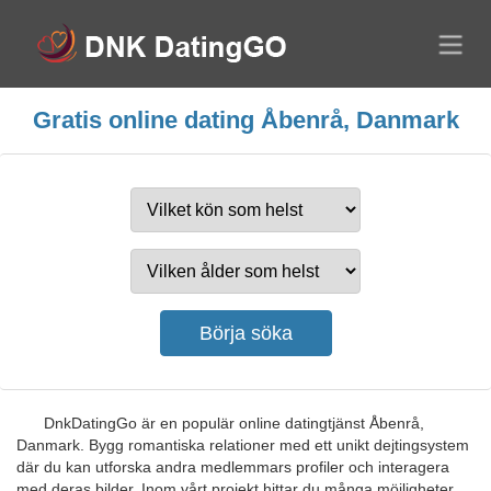
Gratis online dating Åbenrå, Danmark
DnkDatingGo är en populär online datingtjänst Åbenrå,
Danmark. Bygg romantiska relationer med ett unikt dejtingsystem
där du kan utforska andra medlemmars profiler och interagera
med deras bilder. Inom vårt projekt hittar du många möjligheter