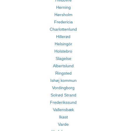
Hvidovre
Herning
Hørsholm
Fredericia
Charlottenlund
Hillerød
Helsingör
Holstebro
Slagelse
Albertslund
Ringsted
Ishøj kommun
Vordingborg
Solrød Strand
Frederikssund
Vallensbæk
Ikast
Varde