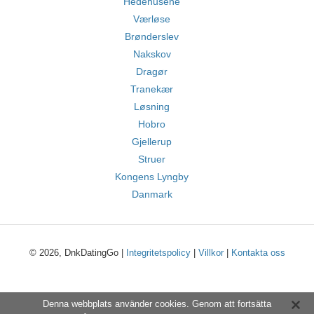
Hedehusene
Værløse
Brønderslev
Nakskov
Dragør
Tranekær
Løsning
Hobro
Gjellerup
Struer
Kongens Lyngby
Danmark
© 2026, DnkDatingGo |
Integritetspolicy
|
Villkor
|
Kontakta oss
Denna webbplats använder cookies. Genom att fortsätta