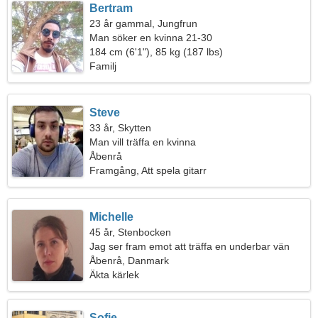
Bertram
23 år gammal, Jungfrun
Man söker en kvinna 21-30
184 cm (6'1"), 85 kg (187 lbs)
Familj
Steve
33 år, Skytten
Man vill träffa en kvinna
Åbenrå
Framgång, Att spela gitarr
Michelle
45 år, Stenbocken
Jag ser fram emot att träffa en underbar vän
Åbenrå, Danmark
Äkta kärlek
Sofie