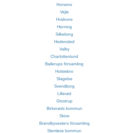
Horsens
Vejle
Hvidovre
Herning
Silkeborg
Hedensted
Valby
Charlottenlund
Ballerups församling
Holstebro
Slagelse
Svendborg
Lillerød
Glostrup
Birkerøds kommun
Skive
Brøndbyvesters församling
Stenløse kommun