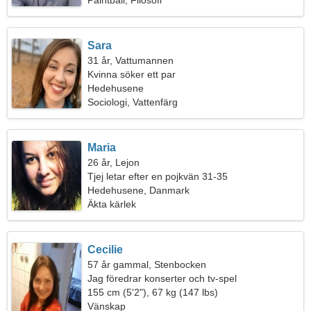
Paintball, Filosofi
Sara
31 år, Vattumannen
Kvinna söker ett par
Hedehusene
Sociologi, Vattenfärg
Maria
26 år, Lejon
Tjej letar efter en pojkvän 31-35
Hedehusene, Danmark
Äkta kärlek
Cecilie
57 år gammal, Stenbocken
Jag föredrar konserter och tv-spel
155 cm (5'2"), 67 kg (147 lbs)
Vänskap