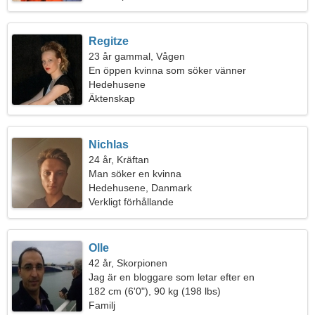
Regitze
23 år gammal, Vågen
En öppen kvinna som söker vänner
Hedehusene
Äktenskap
Nichlas
24 år, Kräftan
Man söker en kvinna
Hedehusene, Danmark
Verkligt förhållande
Olle
42 år, Skorpionen
Jag är en bloggare som letar efter en
drömmande kvinna
182 cm (6'0"), 90 kg (198 lbs)
Familj