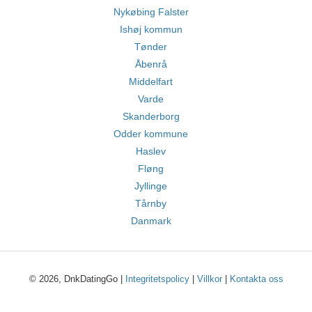
Nykøbing Falster
Ishøj kommun
Tønder
Åbenrå
Middelfart
Varde
Skanderborg
Odder kommune
Haslev
Fløng
Jyllinge
Tårnby
Danmark
© 2026, DnkDatingGo |
Integritetspolicy
|
Villkor
|
Kontakta oss