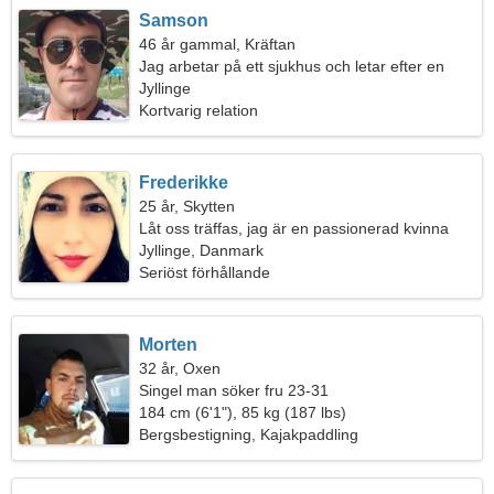
Samson
46 år gammal, Kräftan
Jag arbetar på ett sjukhus och letar efter en
duktig kvinna
Jyllinge
Kortvarig relation
Frederikke
25 år, Skytten
Låt oss träffas, jag är en passionerad kvinna
Jyllinge, Danmark
Seriöst förhållande
Morten
32 år, Oxen
Singel man söker fru 23-31
184 cm (6'1"), 85 kg (187 lbs)
Bergsbestigning, Kajakpaddling