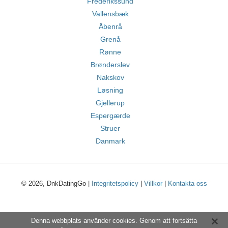
Frederikssund
Vallensbæk
Åbenrå
Grenå
Rønne
Brønderslev
Nakskov
Løsning
Gjellerup
Espergærde
Struer
Danmark
© 2026, DnkDatingGo |
Integritetspolicy
|
Villkor
|
Kontakta oss
Denna webbplats använder cookies. Genom att fortsätta