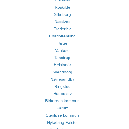
Horsens
Roskilde
Silkeborg
Næstved
Fredericia
Charlottenlund
Køge
Vanløse
Taastrup
Helsingör
Svendborg
Nørresundby
Ringsted
Haderslev
Birkerøds kommun
Farum
Stenløse kommun
Nykøbing Falster